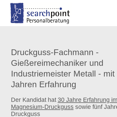
Login
Support
Benutzername
Lorem ipsum dolor sit ame
Druckguss-Fachmann -
24h
Passwort
/
Gießereimechaniker und
Industriemeister Metall - mit
365days
Jahren Erfahrung
Anmelden
We offer support for our
Der Kandidat hat
30 Jahre Erfahrung i
Register
|
Lost your
customers
Magnesium-Druckguss
sowie fünf Jahr
password?
Mon - Fri 8:00am - 5:00
Druckguss
(GMT +1)