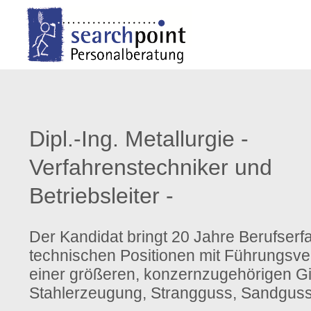
Login
Support
Benutzername
Lorem ipsum dolor sit ame
Dipl.-Ing. Metallurgie -
24h
Passwort
/
Verfahrenstechniker und
Betriebsleiter -
365days
Anmelden
Der Kandidat bringt 20 Jahre Berufserf
technischen Positionen mit Führungsve
We offer support for our
Register
einer größeren, konzernzugehörigen Gi
|
Lost your
customers
password?
Mon - Fri 8:00am - 5:00
Stahlerzeugung, Strangguss, Sandguss 
(GMT +1)