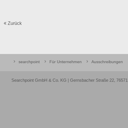
Zurück
searchpoint
Für Unternehmen
Ausschreibungen
Searchpoint GmbH & Co. KG | Gernsbacher Straße 22, 76571 