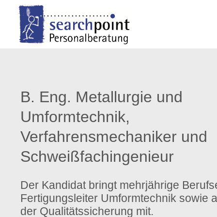
Login
Support
Benutzername
Lorem ipsum dolor sit ame
B. Eng. Metallurgie und
24h
Passwort
/
Umformtechnik,
Verfahrensmechaniker und
365days
Schweißfachingenieur
Anmelden
We offer support for our
Der Kandidat bringt mehrjährige Berufs
Register
|
Lost your
customers
Fertigungsleiter Umformtechnik sowie al
password?
Mon - Fri 8:00am - 5:00
der Qualitätssicherung mit.
(GMT +1)